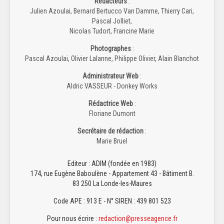
Rédacteurs
:
Julien Azoulai, Bernard Bertucco Van Damme, Thierry Cari,
Pascal Jolliet,
Nicolas Tudort, Francine Marie
Photographes
:
Pascal Azoulai, Olivier Lalanne, Philippe Olivier, Alain Blanchot
Administrateur Web
:
Aldric VASSEUR - Donkey Works
Rédactrice Web
:
Floriane Dumont
Secrétaire de rédaction
:
Marie Bruel
Editeur : ADIM (fondée en 1983)
174, rue Eugène Baboulène - Appartement 43 - Bâtiment B.
83 250 La Londe-les-Maures
Code APE : 913 E - N° SIREN : 439 801 523
Pour nous écrire :
redaction@presseagence.fr