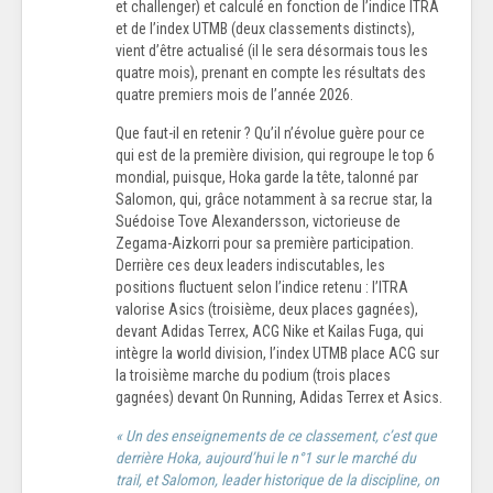
et challenger) et calculé en fonction de l’indice ITRA
et de l’index UTMB (deux classements distincts),
vient d’être actualisé (il le sera désormais tous les
quatre mois), prenant en compte les résultats des
quatre premiers mois de l’année 2026.
Que faut-il en retenir ? Qu’il n’évolue guère pour ce
qui est de la première division, qui regroupe le top 6
mondial, puisque, Hoka garde la tête, talonné par
Salomon, qui, grâce notamment à sa recrue star, la
Suédoise Tove Alexandersson, victorieuse de
Zegama-Aizkorri pour sa première participation.
Derrière ces deux leaders indiscutables, les
positions fluctuent selon l’indice retenu : l’ITRA
valorise Asics (troisième, deux places gagnées),
devant Adidas Terrex, ACG Nike et Kailas Fuga, qui
intègre la world division, l’index UTMB place ACG sur
la troisième marche du podium (trois places
gagnées) devant On Running, Adidas Terrex et Asics.
« Un des enseignements de ce classement, c’est que
derrière Hoka, aujourd’hui le n°1 sur le marché du
trail, et Salomon, leader historique de la discipline, on