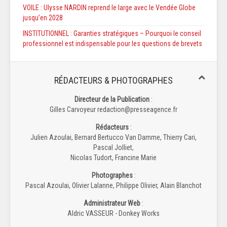
VOILE : Ulysse NARDIN reprend le large avec le Vendée Globe
jusqu’en 2028​
INSTITUTIONNEL : Garanties stratégiques – Pourquoi le conseil
professionnel est indispensable pour les questions de brevets
RÉDACTEURS & PHOTOGRAPHES
Directeur de la Publication
:
Gilles Carvoyeur redaction@presseagence.fr
Rédacteurs
:
Julien Azoulai, Bernard Bertucco Van Damme, Thierry Cari,
Pascal Jolliet,
Nicolas Tudort, Francine Marie
Photographes
:
Pascal Azoulai, Olivier Lalanne, Philippe Olivier, Alain Blanchot
Administrateur Web
:
Aldric VASSEUR - Donkey Works