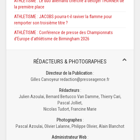
ATHLETISME : Le duo allemand cherche à déloger THORNER de
la première place
ATHLETISME : JACOBS pourra-t-il raviver la flamme pour
remporter son troisième titre ?
ATHLÉTISME : Conférence de presse des Championnats
d’Europe d’athlétisme de Birmingham 2026
RÉDACTEURS & PHOTOGRAPHES
Directeur de la Publication
:
Gilles Carvoyeur redaction@presseagence.fr
Rédacteurs
:
Julien Azoulai, Bernard Bertucco Van Damme, Thierry Cari,
Pascal Jolliet,
Nicolas Tudort, Francine Marie
Photographes
:
Pascal Azoulai, Olivier Lalanne, Philippe Olivier, Alain Blanchot
Administrateur Web
: