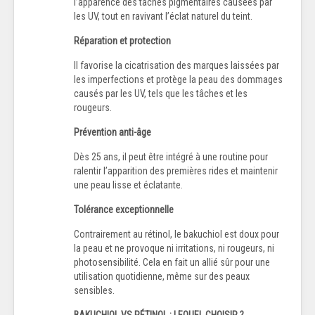
l’apparence des taches pigmentaires causées par
les UV, tout en ravivant l’éclat naturel du teint.
Réparation et protection
Il favorise la cicatrisation des marques laissées par
les imperfections et protège la peau des dommages
causés par les UV, tels que les tâches et les
rougeurs.
Prévention anti-âge
Dès 25 ans, il peut être intégré à une routine pour
ralentir l’apparition des premières rides et maintenir
une peau lisse et éclatante.
Tolérance exceptionnelle
Contrairement au rétinol, le bakuchiol est doux pour
la peau et ne provoque ni irritations, ni rougeurs, ni
photosensibilité. Cela en fait un allié sûr pour une
utilisation quotidienne, même sur des peaux
sensibles.
BAKUCHIOL VS RÉTINOL : LEQUEL CHOISIR ?