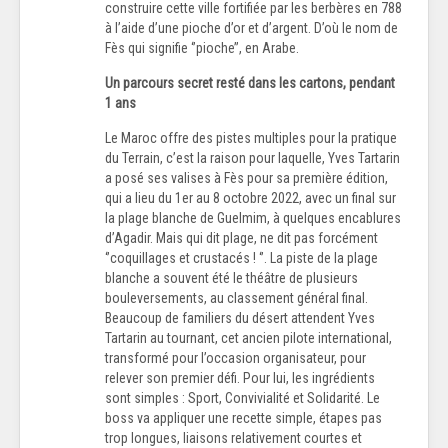
construire cette ville fortifiée par les berbères en 788
à l’aide d’une pioche d’or et d’argent. D’où le nom de
Fès qui signifie ‘’pioche’’, en Arabe.
Un parcours secret resté dans les cartons, pendant
1 ans
Le Maroc offre des pistes multiples pour la pratique
du Terrain, c’est la raison pour laquelle, Yves Tartarin
a posé ses valises à Fès pour sa première édition,
qui a lieu du 1er au 8 octobre 2022, avec un final sur
la plage blanche de Guelmim, à quelques encablures
d’Agadir. Mais qui dit plage, ne dit pas forcément
‘’coquillages et crustacés ! ‘’. La piste de la plage
blanche a souvent été le théâtre de plusieurs
bouleversements, au classement général final.
Beaucoup de familiers du désert attendent Yves
Tartarin au tournant, cet ancien pilote international,
transformé pour l’occasion organisateur, pour
relever son premier défi. Pour lui, les ingrédients
sont simples : Sport, Convivialité et Solidarité. Le
boss va appliquer une recette simple, étapes pas
trop longues, liaisons relativement courtes et