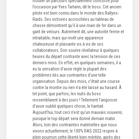
trouver un parcours spécialement concocté pour
l’occasion par Yves Tartarin, dit le boss. Cet ancien
pilote est bien connu dans le monde des Rallyes-
Raids. Ses victoires accrochées au tableau de
chasse démontrent qu’il à une main de fer dans un
gant de velours. Autrement dit, une autorité ferme et
intraitable, mais qui revêt une apparence
chaleureuse et plaisante vis à vis de ses
collaborateurs. Son sourire révélateur à quelques
heures du départ contraste avec la tension de ces
derniers mois. En effet, en quelques semaines, il a
eu la sensation d’avoir réglé la plupart des
problèmes liés aux contraintes d’une telle
organisation. Depuis des mois, c’était une course
contre la montre ou rien n’a été laissé au hasard. À
tel point, que parfois, les nuits du boss
ressemblaient à des jours ! Tellement l’angoisse
d’avoir oublié quelques chose, le hantait.
Aujourd’hui, tout ceci n’est qu’un mauvais souvenir,
puisque le top départ sera donné demain matin.
Alors, loin des contraintes matérielles que nous
vivons actuellement, le 100% RAS 2022 respire à
plein poumon cette liberté bien méritée, après des