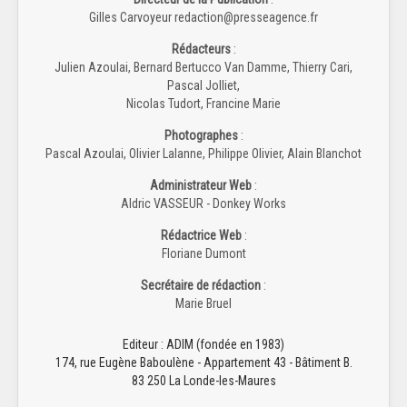
Gilles Carvoyeur redaction@presseagence.fr
Rédacteurs
:
Julien Azoulai, Bernard Bertucco Van Damme, Thierry Cari,
Pascal Jolliet,
Nicolas Tudort, Francine Marie
Photographes
:
Pascal Azoulai, Olivier Lalanne, Philippe Olivier, Alain Blanchot
Administrateur Web
:
Aldric VASSEUR - Donkey Works
Rédactrice Web
:
Floriane Dumont
Secrétaire de rédaction
:
Marie Bruel
Editeur : ADIM (fondée en 1983)
174, rue Eugène Baboulène - Appartement 43 - Bâtiment B.
83 250 La Londe-les-Maures