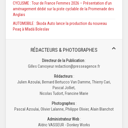
CYCLISME : Tour de France Femmes 2026 – Présentation d’un
aménagement dédié sur la piste cyclable de la Promenade des
Anglais
AUTOMOBILE : Škoda Auto lance la production du nouveau
Peaq à Mladá Boleslav
RÉDACTEURS & PHOTOGRAPHES
Directeur de la Publication
:
Gilles Carvoyeur redaction@presseagence.fr
Rédacteurs
:
Julien Azoulai, Bernard Bertucco Van Damme, Thierry Cari,
Pascal Jolliet,
Nicolas Tudort, Francine Marie
Photographes
:
Pascal Azoulai, Olivier Lalanne, Philippe Olivier, Alain Blanchot
Administrateur Web
:
Aldric VASSEUR - Donkey Works