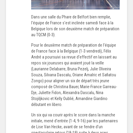
Dans une salle du Phare de Belfort bien remplie,
l’équipe de France s’est inclinée samedi face à la
Belgique lors de son deuxième match de préparation
au TQCM (0-3).
Pour le deuxième match de préparation de l’équipe
de France face à la Belgique (1-3 vendredi), Félix
André a poursuivi sa revue d’effectif en laissant au
repos six joueuses qui avaient joué la veille
(Laurianne Delabarre, Bruna Pezelj, Julie Oliveira
Souza, Silvana Dascalu, Oriane Amalric et Safiatou
Zongo) pour aligner un six de départ très jeune
composé de Christina Bauer, Marie-France Garreau-
Dje, Juliette Fidon, Alexandra Dascalu, Nina
Stojiljkovic et Kelly Oublié, Amandine Giardino
débutant en libero.
Un six qui va courir après le score dans la manche
initiale, mené d’entrée (1-4, 9-16) par les partenaires
de Lise Van Hecke, avant de se fendre d’un
spectaculaire retour (18-19) suite à deux aces