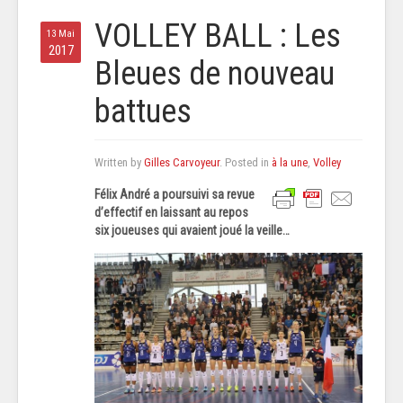
VOLLEY BALL : Les
13 Mai
2017
Bleues de nouveau
battues
Written by
Gilles Carvoyeur
. Posted in
à la une
,
Volley
Félix André a poursuivi sa revue
d’effectif en laissant au repos
six joueuses qui avaient joué la veille…