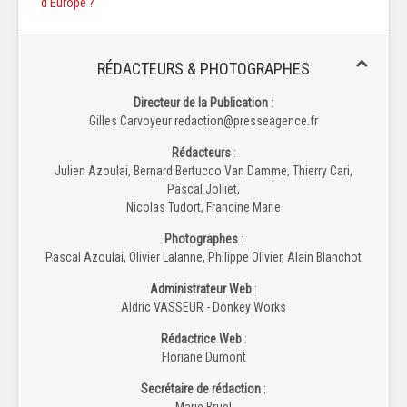
d’Europe ?
RÉDACTEURS & PHOTOGRAPHES
Directeur de la Publication
:
Gilles Carvoyeur redaction@presseagence.fr
Rédacteurs
:
Julien Azoulai, Bernard Bertucco Van Damme, Thierry Cari,
Pascal Jolliet,
Nicolas Tudort, Francine Marie
Photographes
:
Pascal Azoulai, Olivier Lalanne, Philippe Olivier, Alain Blanchot
Administrateur Web
:
Aldric VASSEUR - Donkey Works
Rédactrice Web
:
Floriane Dumont
Secrétaire de rédaction
:
Marie Bruel