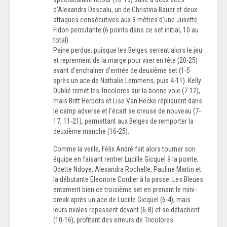
d’Alexandra Dascalu, un de Christina Bauer et deux
attaques consécutives aux 3 mètres d’une Juliette
Fidon percutante (6 points dans ce set initial, 10 au
total).
Peine perdue, puisque les Belges serrent alors le jeu
et reprennent de la marge pour virer en tête (20-25)
avant d’enchaîner d’entrée de deuxième set (1-5
après un ace de Nathalie Lemmens, puis 4-11). Kelly
Oublié remet les Tricolores sur la bonne voie (7-12),
mais Britt Herbots et Lise Van Hecke répliquent dans
le camp adverse et l’écart se creuse de nouveau (7-
17, 11-21), permettant aux Belges de remporter la
deuxième manche (16-25).
Comme la veille, Félix André fait alors tourner son
équipe en faisant rentrer Lucille Gicquel à la pointe,
Odette Ndoye, Alexandra Rochelle, Pauline Martin et
la débutante Eleonore Cordier à la passe. Les Bleues
entament bien ce troisième set en prenant le mini-
break après un ace de Lucille Gicquel (6-4), mais
leurs rivales repassent devant (6-8) et se détachent
(10-16), profitant des erreurs de Tricolores