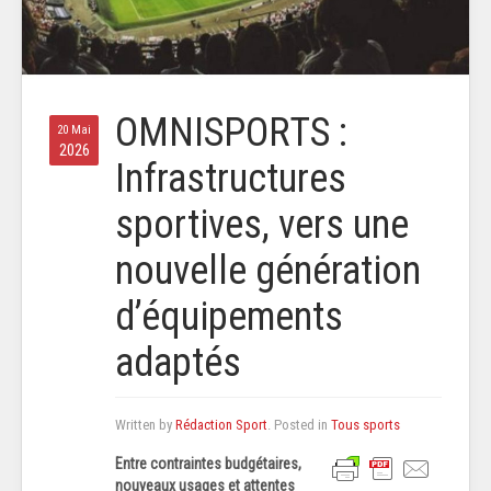
OMNISPORTS :
20 Mai
2026
Infrastructures
sportives, vers une
nouvelle génération
d’équipements
adaptés
Written by
Rédaction Sport
. Posted in
Tous sports
Entre contraintes budgétaires,
nouveaux usages et attentes