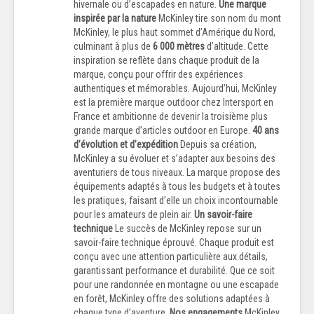
hivernale ou d’escapades en nature.
Une marque
inspirée par la nature
McKinley tire son nom du mont
McKinley, le plus haut sommet d’Amérique du Nord,
culminant à plus de
6 000 mètres
d’altitude. Cette
inspiration se reflète dans chaque produit de la
marque, conçu pour offrir des expériences
authentiques et mémorables. Aujourd’hui, McKinley
est la première marque outdoor chez Intersport en
France et ambitionne de devenir la troisième plus
grande marque d’articles outdoor en Europe.
40 ans
d’évolution et d’expédition
Depuis sa création,
McKinley a su évoluer et s’adapter aux besoins des
aventuriers de tous niveaux. La marque propose des
équipements adaptés à tous les budgets et à toutes
les pratiques, faisant d’elle un choix incontournable
pour les amateurs de plein air.
Un savoir-faire
technique
Le succès de McKinley repose sur un
savoir-faire technique éprouvé. Chaque produit est
conçu avec une attention particulière aux détails,
garantissant performance et durabilité. Que ce soit
pour une randonnée en montagne ou une escapade
en forêt, McKinley offre des solutions adaptées à
chaque type d’aventure.
Nos engagements
McKinley