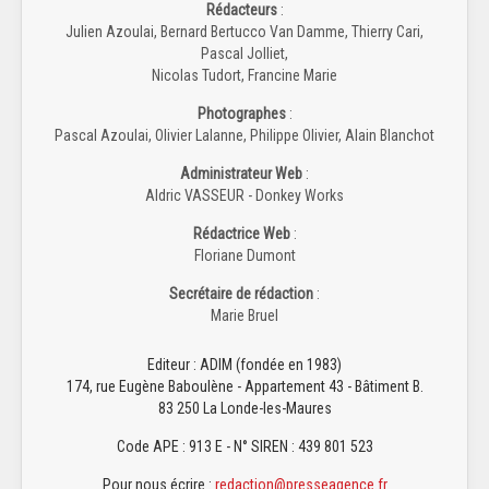
Rédacteurs
:
Julien Azoulai, Bernard Bertucco Van Damme, Thierry Cari,
Pascal Jolliet,
Nicolas Tudort, Francine Marie
Photographes
:
Pascal Azoulai, Olivier Lalanne, Philippe Olivier, Alain Blanchot
Administrateur Web
:
Aldric VASSEUR - Donkey Works
Rédactrice Web
:
Floriane Dumont
Secrétaire de rédaction
:
Marie Bruel
Editeur : ADIM (fondée en 1983)
174, rue Eugène Baboulène - Appartement 43 - Bâtiment B.
83 250 La Londe-les-Maures
Code APE : 913 E - N° SIREN : 439 801 523
Pour nous écrire :
redaction@presseagence.fr