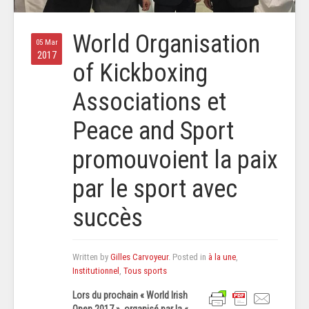
World Organisation
05 Mar
2017
of Kickboxing
Associations et
Peace and Sport
promouvoient la paix
par le sport avec
succès
Written by
Gilles Carvoyeur
. Posted in
à la une
,
Institutionnel
,
Tous sports
Lors du prochain « World Irish
Open 2017 », organisé par la «