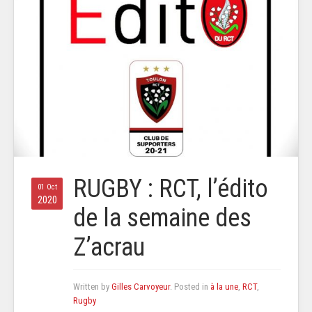
RUGBY : RCT, l’édito
01 Oct
2020
de la semaine des
Z’acrau
Written by
Gilles Carvoyeur
. Posted in
à la une
,
RCT
,
Rugby