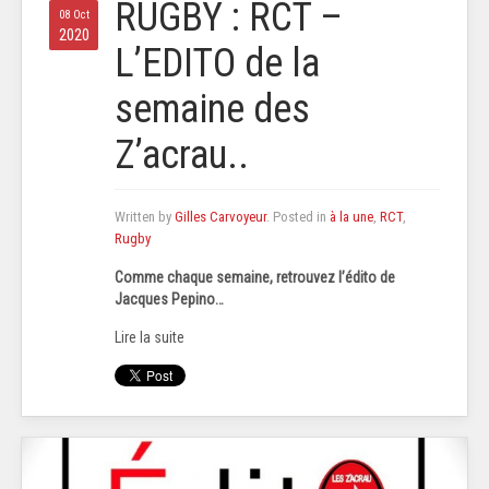
RUGBY : RCT –
08 Oct
2020
L’EDITO de la
semaine des
Z’acrau..
Written by
Gilles Carvoyeur
. Posted in
à la une
,
RCT
,
Rugby
Comme chaque semaine, retrouvez l’édito de
Jacques Pepino…
Lire la suite