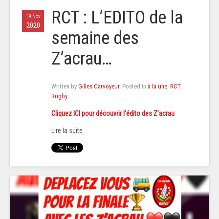
RCT : L’EDITO de la
19 Nov
2020
semaine des
Z’acrau…
Written by
Gilles Carvoyeur
. Posted in
à la une
,
RCT
,
Rugby
Cliquez ICI pour découvrir l’édito des Z’acrau
Lire la suite