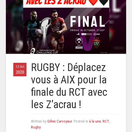
RUGBY : Déplacez
12 Oct
2020
vous à AIX pour la
finale du RCT avec
les Z’acrau !
Written by
Gilles Carvoyeur
. Posted in
à la une
,
RCT
,
Rugby