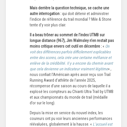
Mais derrière la question technique, se cache une
autre interrogation :
qui doit détenir et administrer
l’indice de référence du trail mondial ? Mile & Stone
tente d’y voir plus clair.
Il a beau trôner au sommet de l’index UTMB sur
longue distance (967), Jim Walmsley n’en restait pas
moins critique envers cet outil en décembre :
«
On
voit des différences parfois difficilement explicables
entre des scores, cela crée une certaine méfiance et
enlève de la crédibilité. Il y a encore du chemin avant
que cela devienne un indicateur vraiment légitime
« ,
nous confiait l’Américain après avoir reçu son Trail
Running Award d’athlète de l’année 2025,
récompense d’une saison au cours de laquelle il a
explosé les compteurs au Chianti Ultra Trail by UTMB
et aux championnats du monde de trail (médaille
d’or sur le long).
Depuis la mise en service du nouvel index, les
coureurs ont pu voir leurs anciennes performances
réévaluées, globalement à la hausse. «
L’accueil est