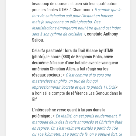
beaucoup de courses et bien sûr leur qualification
pour les finales UTMB à Chamonix. «
Il semble que le
taux de satisfaction soit pour l’instant en hausse,
mais je soupçonne un effet placebo. Des
insatisfactions émergeront peut-être quand cet index
sera à son rythme de croisière »
,
constate Anthony
Saliou.
Cela n’a pas tardé : lors du Trail Alsace by UTMB
(photo), le score (883) de Benjamin Polin, arrivé
deuxième à l’issue d’une bataille avec le vainqueur
américain Christian Allen, a fait réagir sur les
réseaux sociaux :
«
C’est comme si tu sors une
masterclass en philo, un truc de fou qui
impressionnerait Socrate et que tu prends 11,5/20
« ,
a ironisé le compte de référence Les Genoux dans le
Gif.
L’intéressé ne verse quant à lui pas dans la
polémique :
«
En réalité, on est partis prudemment, il
manquait deux des favoris annoncés et Christian était
en reprise. On s’est vraiment excités à partir du 15e
ou 16e kilomètre. Et à partir de là, on a appuyé fort. Si