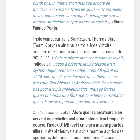
plutôt positif, même si on manque encore de
précision sur certains types de courses. Nous allons
devoir faire encore beaucoup de pédagogie, car un
modèle statistique est par nature imparfait »
,
affirme
Fabrice Perrin.
Triple vainqueur de la SaintéLyon, Thomas Cardin
(Team Kiprun) a ainsi vu sa troisième victoire
créditée de 30 points supplémentaires, passant de
901 à 931. «
Cela confirme mes sensations ce jour-là,
indique-t-il.
Jusqu’à présent, la SaintéLyon était
systématiquement sous-cotée. C’était flagrant en
2024 alors que j’avais devancé des athlètes aussi
forts que Ben Dhiman et Andrzej Witek. On ne court
pas pour avoir le meilleur indice, mais ça froisse
quand tu fournis un effort que tu estimes maximal et
que cela ne se répercute pas dans les scores ».
Ce n’est pas un détail.
Alors que les amateurs s’en
servent essentiellement pour estimer leur temps de
course, l’index UTMB revêt un enjeu majeur pour les
élites :
il établit leur valeur sur le marché auprès des
sponsors, détermine leurs conditions d’accès à