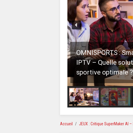
OMNISPORTS : Smar
IPTV – Quelle solu
sportive optimale ?
Accueil
JEUX : Critique SuperMaker AI – 