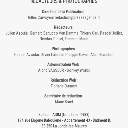
RÉDACTEURS & PHOTOGRAPHES
Directeur de la Publication
:
Gilles Carvoyeur redaction@presseagence.fr
Rédacteurs
:
Julien Azoulai, Bernard Bertucco Van Damme, Thierry Cari, Pascal Jolliet,
Nicolas Tudort, Francine Marie
Photographes
:
Pascal Azoulai, Olivier Lalanne, Philippe Olivier, Alain Blanchot
Administrateur Web
:
Aldric VASSEUR - Donkey Works
Rédactrice Web
:
Floriane Dumont
Secrétaire de rédaction
:
Marie Bruel
Editeur : ADIM (fondée en 1983)
174, rue Eugène Baboulène - Appartement 43 - Bâtiment B.
83 250 La Londe-les-Maures