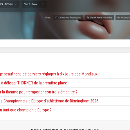
e peaufinent les derniers réglages à dix jours des Mondiaux
 à déloger THORNER de la première place
r la flamme pour remporter son troisième titre ?
es Championnats d’Europe d’athlétisme de Birmingham 2026
n tant que champion d’Europe ?