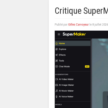
Critique SuperM
Publié par
Gilles Carvoyeur
le
8 juillet 2026