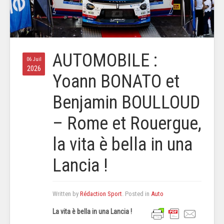
AUTOMOBILE :
06 Juil
2026
Yoann BONATO et
Benjamin BOULLOUD
– Rome et Rouergue,
la vita è bella in una
Lancia !
Written by
Rédaction Sport
. Posted in
Auto
La vita è bella in una Lancia !