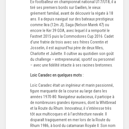
Ex-footballeur en championnat national U17/U18, il a
tiré ses premiers bords sur Gwillen, le vieux
gréement familial, avant de découvrir la régate à 18
ans. Il a depuis navigué sur des bateaux prestigieux
comme Ikra (12m JI), Saga (Nelson Marek 47) ou
encore le Ker 39 GOA, avec lequel il a remporté le
Fastnet 2015 puis la Commodores Cup 2016. Cadet
d’une fratrie de trois avec ses frères Corentin et
Josselin, il est aujourd’hui père de deux filles,
Charlotte et Juliette. Il cultive au quotidien son goût
du challenge – entrepreneurial, sportif ou personnel
– avec une fidélité intacte à ses racines bretonnes.
Loic Caradec en quelques mots :
Loïc Caradec était un ingénieur et marin passionné,
figure marquante de la course au large dans les
années 1970-80. Navigateur audacieux, il participe à
de nombreuses grandes épreuves, dont la Whitbread
et la Route du Rhum. Innovateur, il s’intéresse très
tôt aux multicoques et à l’architecture navale. Il
disparaît tragiquement en mer lors de la Route du
Rhum 1986, à bord du catamaran Royale II. Son nom