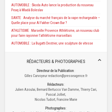
AUTOMOBILE : Škoda Auto lance la production du nouveau
Peaq à Mladá Boleslav
SANTE : Analyse du marché français de la vape rechargeable –
Quelle place pour Al Fakher Crown Bar ?
ATHLETISME : Marseille Provence Athlétisme, un nouveau club
pour faire rayonner l’athlétisme marseillais
AUTOMOBILE : La Bugatti Destrier, une sculpture de vitesse
RÉDACTEURS & PHOTOGRAPHES
Directeur de la Publication
:
Gilles Carvoyeur redaction@presseagence.fr
Rédacteurs
:
Julien Azoulai, Bernard Bertucco Van Damme, Thierry Cari,
Pascal Jolliet,
Nicolas Tudort, Francine Marie
Photographes
: