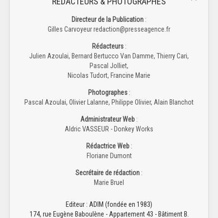
RÉDACTEURS & PHOTOGRAPHES
Directeur de la Publication
:
Gilles Carvoyeur redaction@presseagence.fr
Rédacteurs
:
Julien Azoulai, Bernard Bertucco Van Damme, Thierry Cari,
Pascal Jolliet,
Nicolas Tudort, Francine Marie
Photographes
:
Pascal Azoulai, Olivier Lalanne, Philippe Olivier, Alain Blanchot
Administrateur Web
:
Aldric VASSEUR - Donkey Works
Rédactrice Web
:
Floriane Dumont
Secrétaire de rédaction
:
Marie Bruel
Editeur : ADIM (fondée en 1983)
174, rue Eugène Baboulène - Appartement 43 - Bâtiment B.