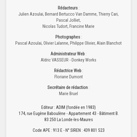
Rédacteurs
:
Julien Azoulai, Bernard Bertucco Van Damme, Thierry Cari,
Pascal Jolliet,
Nicolas Tudort, Francine Marie
Photographes
:
Pascal Azoulai, Olivier Lalanne, Philippe Olivier, Alain Blanchot
Administrateur Web
:
Aldric VASSEUR - Donkey Works
Rédactrice Web
:
Floriane Dumont
Secrétaire de rédaction
:
Marie Bruel
Editeur : ADIM (fondée en 1983)
174, rue Eugène Baboulène - Appartement 43 - Bâtiment B.
83 250 La Londe-les-Maures
Code APE : 913 E - N° SIREN : 439 801 523