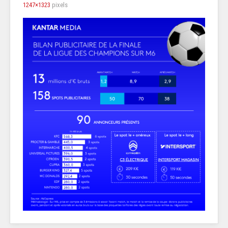
1247×1323
pixels