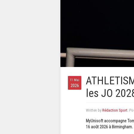
ATHLETISM
11 Mai
2026
les JO 202
Written by
Rédaction Sport
. Po
MyUnisoft accompagne Tom M
16 août 2026 à Birmingham.