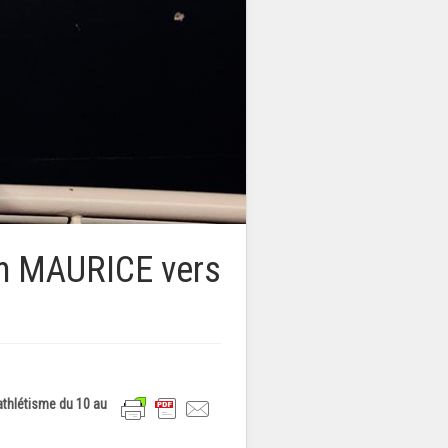
m MAURICE vers
thlétisme du 10 au