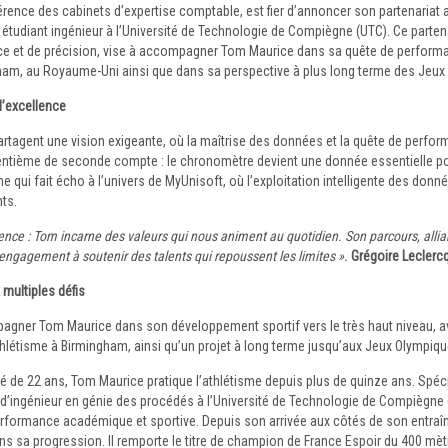
érence des cabinets d’expertise comptable, est fier d’annoncer son partenariat 
t étudiant ingénieur à l’Université de Technologie de Compiègne (UTC). Ce part
nce et de précision, vise à accompagner Tom Maurice dans sa quête de perfor
ham, au Royaume-Uni ainsi que dans sa perspective à plus long terme des Jeux
l’excellence
rtagent une vision exigeante, où la maîtrise des données et la quête de perfor
entième de seconde compte : le chronomètre devient une donnée essentielle p
 qui fait écho à l’univers de MyUnisoft, où l’exploitation intelligente des donn
ts.
dence : Tom incarne des valeurs qui nous animent au quotidien. Son parcours, alli
 engagement à soutenir des talents qui repoussent les limites ».
Grégoire Leclerc
 multiples défis
agner Tom Maurice dans son développement sportif vers le très haut niveau, av
létisme à Birmingham, ainsi qu’un projet à long terme jusqu’aux Jeux Olympiqu
âgé de 22 ans, Tom Maurice pratique l’athlétisme depuis plus de quinze ans. Spéc
 d’ingénieur en génie des procédés à l’Université de Technologie de Compiègne 
erformance académique et sportive. Depuis son arrivée aux côtés de son entraîn
s sa progression. Il remporte le titre de champion de France Espoir du 400 mètr