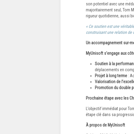
son potentiel avec une médai
majoritairement seul, Tom M
rigueur quotidienne, aussi b
« Ce soutien est une véritabl
construisant une relation de 
Un accompagnement sur-m
MyUnisoft s’engage aux côté
Soutien à la performan
déplacements en compé
Projet à long terme
: A
Valorisation de l’excel
Promotion du double pr
Prochaine étape avec les C
L’objectif immédiat pour To
étape clé dans sa progression
À propos de MyUnisoft