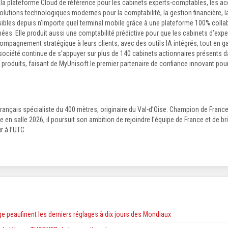
 la plateforme Cloud de référence pour les cabinets experts-comptables, les 
 solutions technologiques modernes pour la comptabilité, la gestion financière, l
ibles depuis n’importe quel terminal mobile grâce à une plateforme 100% collab
ées. Elle produit aussi une comptabilité prédictive pour que les cabinets d’e
mpagnement stratégique à leurs clients, avec des outils IA intégrés, tout en ga
 société continue de s’appuyer sur plus de 140 cabinets actionnaires présents 
s produits, faisant de MyUnisoft le premier partenaire de confiance innovant pour
rançais spécialiste du 400 mètres, originaire du Val-d’Oise. Champion de Franc
en salle 2026, il poursuit son ambition de rejoindre l’équipe de France et de bril
 à l’UTC.
e peaufinent les derniers réglages à dix jours des Mondiaux