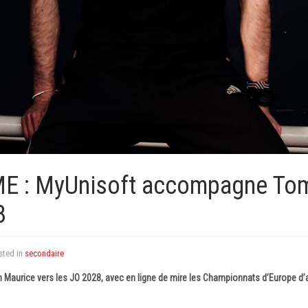
E : MyUnisoft accompagne To
8
sted in
secondaire
aurice vers les JO 2028, avec en ligne de mire les Championnats d’Europe d’a