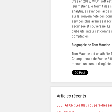
Créé en 2018, MyUnisoft est
leur métier. Elle fournit des
analytiques avancés, access
sur la souveraineté des donn
services plus avancés d’acco
sécurisée et souveraine. La
clubs utilisateurs et comité
comptables.
Biographie de Tom Maurice
Tom Maurice est un athlète f
Championnats de France Élite 
menant un cursus d’ingénieur
Articles récents
EQUITATION : Les Bleus du para-dressag