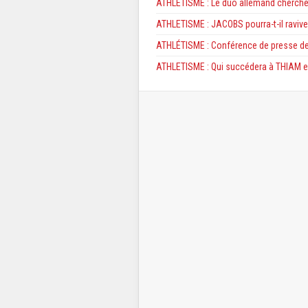
ATHLETISME : Le duo allemand cherche
ATHLETISME : JACOBS pourra-t-il ravive
ATHLÉTISME : Conférence de presse d
ATHLETISME : Qui succédera à THIAM e