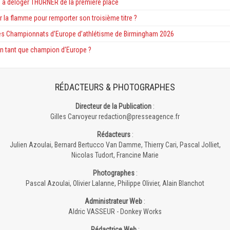
 à déloger THORNER de la première place
r la flamme pour remporter son troisième titre ?
es Championnats d’Europe d’athlétisme de Birmingham 2026
n tant que champion d’Europe ?
RÉDACTEURS & PHOTOGRAPHES
Directeur de la Publication
:
Gilles Carvoyeur redaction@presseagence.fr
Rédacteurs
:
Julien Azoulai, Bernard Bertucco Van Damme, Thierry Cari, Pascal Jolliet,
Nicolas Tudort, Francine Marie
Photographes
:
Pascal Azoulai, Olivier Lalanne, Philippe Olivier, Alain Blanchot
Administrateur Web
:
Aldric VASSEUR - Donkey Works
Rédactrice Web
: