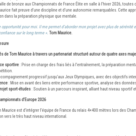
lle de bronze aux Championnats de France Élite en salle à l’hiver 2026, toutes
aurice fait preuve d’une discipline et d’une autonomie remarquables. Cette a
ien dans la préparation physique que mentale.
e opportunité pour moi. Il me permet d’aborder mon projet avec plus de sérénité e
confiance sur le long terme ».
Tom Maurice.
esure
s de Tom Maurice à travers un partenariat structuré autour de quatre axes maje
ce sportive
: Prise en charge des frais liés à l’entraînement, la préparation menta
tition.
ccompagnement progressif jusqu’aux Jeux Olympiques, avec des objectifs interm
lence
: Mise en avant des liens entre performance sportive, analyse des données
ojet sport-études
: Soutien à un parcours inspirant, alliant haut niveau sportif e
hampionnats d’Europe 2026
m Maurice est d’intégrer l’équipe de France du relais 4×400 mètres lors des Ch
 vers le très haut niveau international.