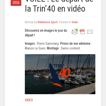
2026
la Trin’40 en vidéo
Written by
Rédaction Sport
. Posted in
Voile
Découvrez en images le jour du
départ !
Images :
Pierre Samolany.
Prises de vue aérienne :
Manon Le Guen.
Montage
: Samo content.
VIDEO