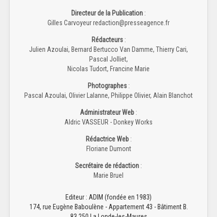
Directeur de la Publication
:
Gilles Carvoyeur redaction@presseagence.fr
Rédacteurs
:
Julien Azoulai, Bernard Bertucco Van Damme, Thierry Cari,
Pascal Jolliet,
Nicolas Tudort, Francine Marie
Photographes
:
Pascal Azoulai, Olivier Lalanne, Philippe Olivier, Alain Blanchot
Administrateur Web
:
Aldric VASSEUR - Donkey Works
Rédactrice Web
:
Floriane Dumont
Secrétaire de rédaction
:
Marie Bruel
Editeur : ADIM (fondée en 1983)
174, rue Eugène Baboulène - Appartement 43 - Bâtiment B.
83 250 La Londe-les-Maures