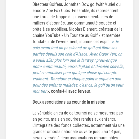
Directeur Golfeur, Jonathan Dov, golfwithMuriel ou
encore Zoé Fox.Cubs. Ensemble, ils représentent
une force de frappe de plusieurs centaines de
milliers d’abonnés, une communauté soudée et
prête à se mobiliser. Nicolas Diemert, créateur de la
chaîne YouTube « Un Touriste au Golf » et membre
fondateur de l’événement, incarne cet esprit.
« Je
suis avant tout un passionné de golf qui filme ses
parties depuis son coin d’Alsace. Avec Cœur Vert, on
a voulu aller plus loin que le fairway : prouver que
notre communauté, aussi digitale et décalée soit-elle,
peut se mobiliser pour quelque chose qui compte
vraiment. Transformer chaque point marqué en don
pour des enfants malades, c’est ça, le golf qu’on veut
montrer
»,
confie-t-il avec ferveur.
Deux associations au cœur de la mission
Le véritable enjeu de ce tournoi ne se mesurera pas
en points, mais en sourires rendus aux enfants.
L’intégralité des fonds collectés, notamment via une
grande tombola nationale ouverte jusqu’au 14 juin,
sera reversée à deux associations remarquables.