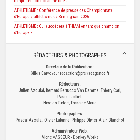
remporter son troisième titre ?
ATHLÉTISME : Conférence de presse des Championnats
d’Europe d’athlétisme de Birmingham 2026
ATHLETISME : Qui succédera à THIAM en tant que champion
d’Europe ?
RÉDACTEURS & PHOTOGRAPHES
Directeur de la Publication
:
Gilles Carvoyeur redaction@presseagence.fr
Rédacteurs
:
Julien Azoulai, Bernard Bertucco Van Damme, Thierry Cari,
Pascal Jolliet,
Nicolas Tudort, Francine Marie
Photographes
:
Pascal Azoulai, Olivier Lalanne, Philippe Olivier, Alain Blanchot
Administrateur Web
:
Aldric VASSEUR - Donkey Works